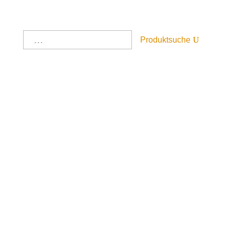
Produktsuche
Startseite
/
Alle Produkte
/
Landhaus
Naturholzmöbel
/
Tische
/ Tisch
Tisch
Artikelnummer:
45
Der Wunschliste hinzufügen
890,00
€