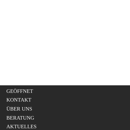
Der Tisch wurde um 1910 in Süddeutschland aus
Weichholz gefertigt. Er wird dem Jugendstil
zugerechnet.
Größe (HxBxT): 79 x 120 x 80 cm
ZURÜCK
GEÖFFNET
KONTAKT
ÜBER UNS
BERATUNG
AKTUELLES