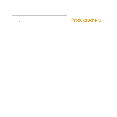
Produktsuche
Startseite
/
Alle Produkte
/
Landhaus
Naturholzmöbel
/
Tische
/ Tisch
Tisch
Artikelnummer:
3508
Der Wunschliste hinzufügen
590,00
€