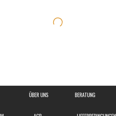
kelnummer:
Artikelnummer:
2-1273
1270-1271
0,00
€
890,00
€
490,00
€
ssel
Ruhesessel
Angebot!
Angeb
kelnummer:
Artikelnummer:
6
798
,00
€
190,00
€
1.290,00
€
590,00
€
ical Hat Stuhl
Stuhl
kelnummer:
Artikelnummer:
174
,00
€
250,00
€
ÜBER UNS
BERATUNG