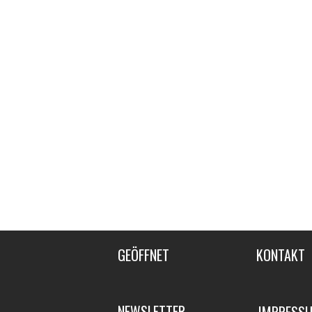
Artikelnummer:
Arti
2658-2659
127
980,00
€
89
Armlehnstuhl
Se
Artikelnummer:
Arti
1265
100
990,00
€
690
Horseshoe Sessel
Off
Artikelnummer:
Arti
712
650
990,00
€
350
GEÖFFNET
KONTAKT
NEWSLETTER