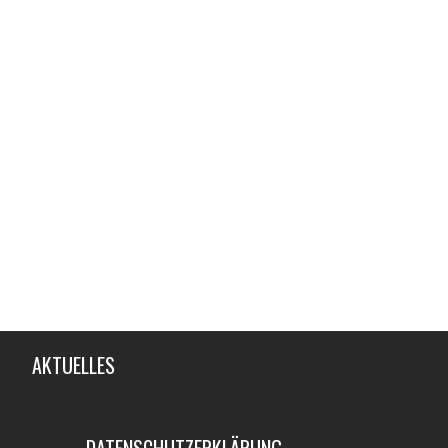
Artikelnummer:
1266-1267
990,00
€
Offical Hat Stuhl
ot!
Artikelnummer:
710
990,00
€
Horseshoe Sessel
Artikelnummer:
167
490,00
€
AKTUELLES